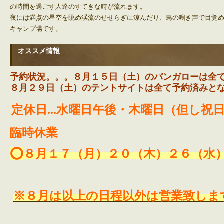
の時間を過ごす人達のすてきな時が流れます。
夜には満点の星空を眺め渓流のせせらぎに涼んだり、鳥の鳴き声で目覚
キャンプ場です。
オススメ情報
予約状況。。。８月１５日（土）のバンガローは全
８月２９日（土）のテントサイトは全て予約済みと
定休日...水曜日午後・木曜日（但し祝
臨時休業
⭕️
８月
１７（月）２０（木）２６（水
※８月は以上の日程以外は営業致しま