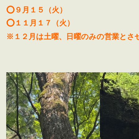
⭕️９月１５（火）
⭕️１１月１７（火）
※１２月は土曜、日曜のみの営業とさ