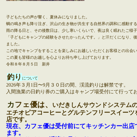
子どもたちの声が響く、夏休みになりました。
蜩の鳴き声も降り注ぎ、沢山の生き物が共生する自然界の調和に感動す
雨の降る日と、その後数日は、少し寒いくらいで、夜は良く眠れたご様
「子どもにキャンプの経験をさせたかったんです。」と汗だくになり、
ました。
この地でキャンプをすることを楽しみにお越しいただくお客様との出会
この夏も皆様のお越しを心よりお待ち申し上げております。
令和８年８月５日 新井
釣り
について
2026年３月1日〜9月３０日の間、渓流釣りは解禁です。
入間漁業の日釣り券のご購入はキャンプ場受付にて行って
カ
フェ優は、
いだきしんサウンドシステム
エチオピアコーヒーとグルテンフリースイーツ
店です。
現在、カフェ優は受付前にてキッチンカー出店
ます。