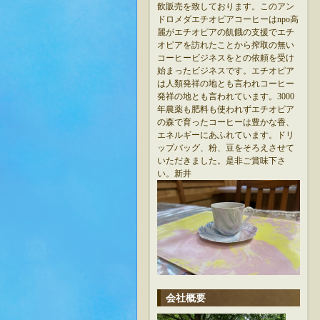
飲販売を致しております。このアン
ドロメダエチオピアコーヒーはnpo高
麗がエチオピアの飢餓の支援でエチ
オピアを訪れたことから搾取の無い
コーヒービジネスをとの依頼を受け
始まったビジネスです。エチオピア
は人類発祥の地とも言われコーヒー
発祥の地とも言われています。3000
年農薬も肥料も使われずエチオピア
の森で育ったコーヒーは豊かな香、
エネルギーにあふれています。ドリ
ップバッグ、粉、豆をそろえさせて
いただきました。是非ご賞味下さ
い。新井
会社概要