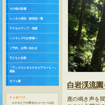
その他の設備
レンタル用品・販売品一覧
アクセスマップ・地図
ハイキングのお客様へ
ご予約、お問い合わせ
子どもと自然
「アンドロメダエチオピアコーヒー」
通販
カフェ優
白岩渓流園
メッセージ
鹿の鳴き声を
エチオピアの野生のコーヒーの試