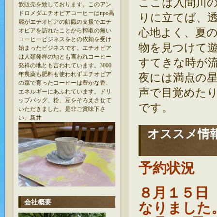
ここは入間川
飲販売を致しております。このアン
ドロメダエチオピアコーヒーはnpo高
りに立てば、
麗がエチオピアの飢餓の支援でエチ
心地よく、夏
オピアを訪れたことから搾取の無い
コーヒービジネスをとの依頼を受け
物を見つけて
始まったビジネスです。エチオピア
は人類発祥の地とも言われコーヒー
すてきな時が
発祥の地とも言われています。3000
年農薬も肥料も使われずエチオピア
夜には満点の
の森で育ったコーヒーは豊かな香、
声で目覚めた
エネルギーにあふれています。ドリ
ップバッグ、粉、豆をそろえさせて
です。
いただきました。是非ご賞味下さ
い。新井
オススメ情
予約状況
８月１５日
会社概要
なりました