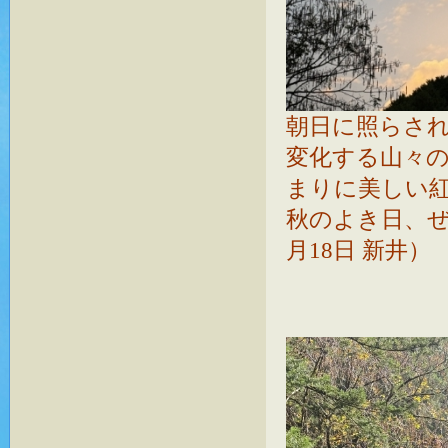
朝日に照らさ
変化する山々
まりに美しい
秋のよき日、ぜ
月18日 新井）