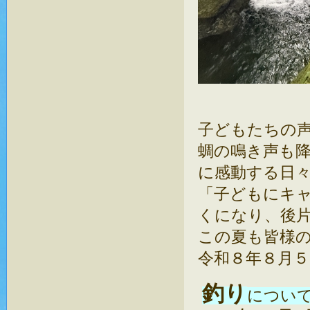
子どもたちの
蜩の鳴き声も
に感動する日
「子どもにキ
くになり、後
この夏も皆様
令和８年８月５
釣り
につい