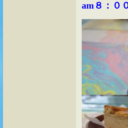
am８：０