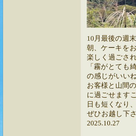
10月最後の週
朝、ケーキを
楽しく過ごさ
「霧がとても
の感じがいい
お客様と山間
に過ごせます
日も短くなり
ぜひお越し下
2025.10.27