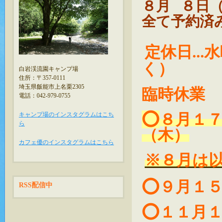
８月 ８日
全て予約済
定休日..
く）
白岩渓流園キャンプ場
住所：〒357-0111
埼玉県飯能市上名栗2305
臨時休業
電話：042-979-0755
⭕️
８月
１
キャンプ場のインスタグラムはこち
ら
（木）
カフェ優のインスタグラムはこちら
※８月は
⭕️９月１
RSS配信中
⭕️１１月