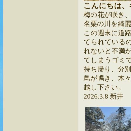
こんにちは、
梅の花が咲き
名栗の川を綺
この週末に道
てられている
れないと不満
てしまうゴミ
持ち帰り、分
鳥が鳴き、木
越し下さい。
2026.3.8 新井