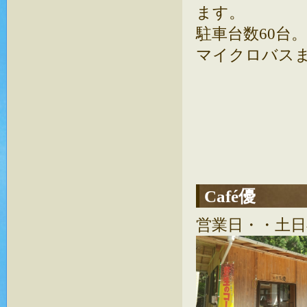
ます。
駐車台数60台。
マイクロバス
Café優
営業日・・