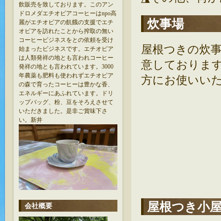
飲販売を致しております。このアン
ドロメダエチオピアコーヒーはnpo高
炊事場
麗がエチオピアの飢餓の支援でエチ
オピアを訪れたことから搾取の無い
コーヒービジネスをとの依頼を受け
屋根つきの炊事
始まったビジネスです。エチオピア
は人類発祥の地とも言われコーヒー
意しておりま
発祥の地とも言われています。3000
年農薬も肥料も使われずエチオピア
方にお使いい
の森で育ったコーヒーは豊かな香、
エネルギーにあふれています。ドリ
ップバッグ、粉、豆をそろえさせて
いただきました。是非ご賞味下さ
い。新井
屋根つき小
会社概要