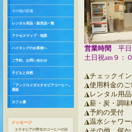
その他の設備
レンタル用品・販売品一覧
アクセスマップ・地図
営業時間
平日
ハイキングのお客様へ
土日祝am９：
ご予約、お問い合わせ
子どもと自然
◮チェックイ
◮使用料金のご
「アンドロメダエチオピアコーヒー」
通販
◮レンタル用品
◮薪・炭・調味
カフェ優
◮予約の受付
◮温水シャワー
メッセージ
◮その他、何
エチオピアの野生のコーヒーの試