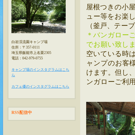
屋根つきの小
ュー等をお楽
（釜戸、テー
＊バンガロー
白岩渓流園キャンプ場
でお願い致し
住所：〒357-0111
空いている時
埼玉県飯能市上名栗2305
電話：042-979-0755
ャンプのお客
キャンプ場のインスタグラムはこち
けます。但し、
ら
ンガローご利
カフェ優のインスタグラムはこちら
RSS配信中